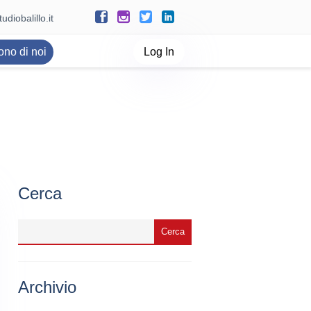
udiobalillo.it
ono di noi
Log In
Cerca
Archivio