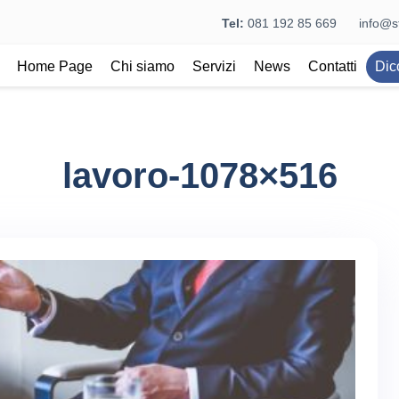
Tel:
081 192 85 669
info@st
Home Page
Chi siamo
Servizi
News
Contatti
Dic
lavoro-1078×516