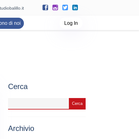
udiobalillo.it
ono di noi
Log In
Cerca
Archivio