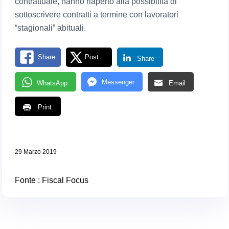
contrattuale, hanno riaperto alla possibilità di
sottoscrivere contratti a termine con lavoratori
“stagionali” abituali.
Share
Post
Share
Messenger
WhatsApp
Email
Print
29 Marzo 2019
Fonte :
Fiscal Focus