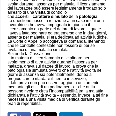
svolta durante l’assenza per malattia, il licenziamento
del lavoratore può essere legittimamente irrogato solo
all’esito di una
visita
di controllo
che
accerti
il
carattere simulato
della
patologia
.
La questione nasce in relazione a un caso in cui una
lavoratrice che aveva impugnato in giudizio il
licenziamento da parte del datore di lavoro, il quale
l’aveva fatta pedinare ed era emerso che in due giorni,
assente per malattia, si era dedicata ad attività ludiche.
La Corte d’Appello accoglieva la domanda, ritenendo
che le condotte contestate non fossero di per sé
rivelatrici di una malattia simulata.
Secondo la Cassazione:
– in materia di licenziamento disciplinare per
svolgimento di altra attività durante l’assenza per
malattia, grava sul datore di lavoro la prova che la
patologia sia simulata ovvero che l’attività svolta nei
giorni di assenza sia potenzialmente idonea a
pregiudicare o ritardare il rientro in servizio;
– tale prova non può essere raggiunta unicamente
mediante gli esiti di un pedinamento – che nulla
possono rivelare circa l’incompatibilità tra la malattia
dichiarata e l’attività svolta – essendo, invece, a tal fine
necessaria una visita medica di verifica durante gli
orari di reperibilità.