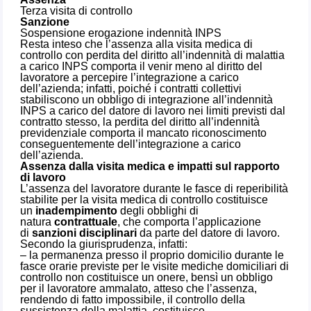
Terza visita di controllo
Sanzione
Sospensione erogazione indennità INPS
Resta inteso che l’assenza alla visita medica di
controllo con perdita del diritto all’indennità di malattia
a carico INPS comporta il venir meno al diritto del
lavoratore a percepire l’integrazione a carico
dell’azienda; infatti, poiché i contratti collettivi
stabiliscono un obbligo di integrazione all’indennità
INPS a carico del datore di lavoro nei limiti previsti dal
contratto stesso, la perdita del diritto all’indennità
previdenziale comporta il mancato riconoscimento
conseguentemente dell’integrazione a carico
dell’azienda.
Assenza dalla visita medica e impatti sul rapporto
di lavoro
L’assenza del lavoratore durante le fasce di reperibilità
stabilite per la visita medica di controllo costituisce
un
inadempimento
degli obblighi di
natura
contrattuale
, che comporta l’applicazione
di
sanzioni disciplinari
da parte del datore di lavoro.
Secondo la giurisprudenza, infatti:
– la permanenza presso il proprio domicilio durante le
fasce orarie previste per le visite mediche domiciliari di
controllo non costituisce un onere, bensì un obbligo
per il lavoratore ammalato, atteso che l’assenza,
rendendo di fatto impossibile, il controllo della
sussistenza della malattia, costituisce