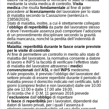
mediante la visita medica di controllo.
Visita
medica
che risulta
fondamentale
al fine di poter
procedere al
licenziamento
del lavoratore per lo stato
di malattia secondo la Cassazione (sentenza n.
23858/2024).
Stato di malattia, inoltre, a cui è strettamente collegato
l’
obbligo di reperibilità
da parte del lavoratore stesso
e dove l’eventuale assenza può comportare l’adozione
di un provvedimento disciplinare secondo la gravità
della mancanza, nonché la perdita dell’indennità di
malattia.
Malattia: reperibilità durante le fasce orarie previste
per le visite di controllo
Al fine di permettere un controllo in merito allo stato di
malattia del lavoratore, la normativa consente a datore
di lavoro e INPS la facoltà di verificare l’effettivo stato
di malattia del lavoratore attraverso i
medici
convenzionati
dell’
ASL
e dell’
INPS
medesimo.
A tale proposito, è previsto l’obbligo del lavoratore del
settore privato di essere reperibile durante il periodo di
malattia presso il domicilio indicato nel certificato, tutti i
giorni (compresi festivi e non lavorativi) dalle ore 10.00
alle ore 12.00 e dalle 17.00 alle 19.00.
Si ricorda che il D.M. 11 gennaio 2016 prevede
l’
esclusione
dall’
obbligo
di rispettare
le
fasce
di
reperibilità
per i lavoratori, dipendenti dai
datori di lavoro privati, per i quali l’assenza è
etiologicamente riconducibile ad una delle seguenti