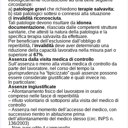
circostanze:
a)
patologie gravi
che richiedono
terapie salvavita
;
b) stati patologici sottesi o connessi alla situazione
di
invalidità riconosciuta
.
Tali patologie devono risultare da
idonea
documentazione
, rilasciata dalle competenti strutture
sanitarie, che attesti la natura della patologia e la
specifica terapia salvavita da effettuare.
Per beneficiare dell’esclusione dall’obbligo di
reperibilità, l’
invalidità
deve aver determinato una
riduzione della capacità lavorativa nella misura pari o
superiore al
67%
.
Assenza dalla visita medica di controllo
Sull’assenza o meno alla visita medica di controllo da
parte del lavoratore, nel corso del tempo la
giurisprudenza ha “tipicizzato” quali assenze possono
essere considerate giustificate e quali invece no.
In particolare:
Assenze ingiustificate
– Allontanamento fisico del lavoratore in orario
compreso nelle fasce di reperibilità
– rifiuto volontario di sottoporsi alla visita del medico di
controllo
– Assenza nel momento dell’accesso del medico, con
successivo rientro in abitazione prima
dell’allontanamento del medico stesso (circ. INPS n.
136/2003)
– Non aver udito il campanello