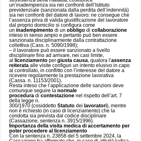
un’inadempienza sia nei confronti dell’Istituto
previdenziale (sanzionata dalla perdita dell’indennità)
sia nei confronti del datore di lavoro: ne consegue che
l’assenza priva di valida giustificazione del lavoratore
dal proprio domicilio si configura come
un
inadempimento
di un
obbligo
di
collaborazione
inteso in senso ampio e pertanto può ben essere
sanzionata disciplinarmente dalla contrattazione
collettiva (Cass. n. 5090/1998);
– il lavoratore può essere sanzionato a livello
disciplinare fino ad arrivare, nei casi limite,
al
licenziamento
per
giusta causa
, qualora l’
assenza
reiterata
alle visite configuri un intento elusivo in capo
al controllato, in conflitto con l’interesse del datore a
ricevere regolarmente la prestazione lavorativa
(Cassa. n. 11153/2001).
Resta inteso che l’applicazione delle sanzioni deve
comunque seguire la
normale
procedura
di
contestazione
nel rispetto dell’art. 7
della legge n.
300/1970 (cosiddetto
Statuto
dei
lavoratori
), mentre
non è richiesto (in caso di licenziamento) che la
condotta sia prevista dal codice disciplinare
(Cassazione, sentenza n. 3915/1996).
Importanza della visita medica di accertamento per
poter procedere al licenziamento
Con la sentenza n. 23858 del 5 settembre 2024, la
Cassazione ha affermato che, in caso di attività ludica