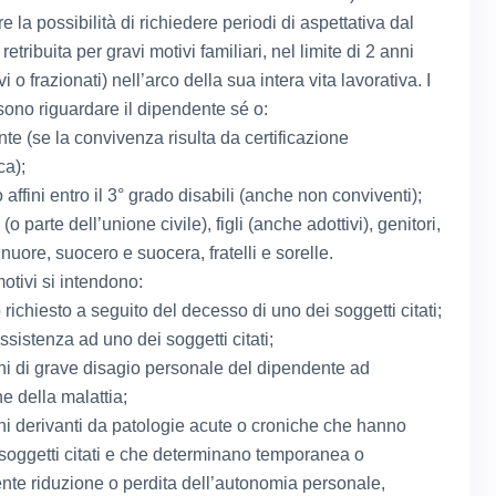
re la possibilità di richiedere periodi di aspettativa dal
retribuita per gravi motivi familiari, nel limite di 2 anni
vi o frazionati) nell’arco della sua intera vita lavorativa. I
sono riguardare il dipendente sé o:
te (se la convivenza risulta da certificazione
ca);
 affini entro il 3° grado disabili (anche non conviventi);
o parte dell’unione civile), figli (anche adottivi), genitori,
nuore, suocero e suocera, fratelli e sorelle.
otivi si intendono:
richiesto a seguito del decesso di uno dei soggetti citati;
ssistenza ad uno dei soggetti citati;
ni di grave disagio personale del dipendente ad
e della malattia;
ni derivanti da patologie acute o croniche che hanno
i soggetti citati e che determinano temporanea o
te riduzione o perdita dell’autonomia personale,