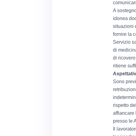
comunicarn
A sostegno
idonea doc
situazioni
fornire la 
Servizio s
di medicina
di ricovero
ritiene suff
Aspettativ
Sono previ
retribuzion
indetermina
rispetto de
affiancare 
presso le 
Il lavorato