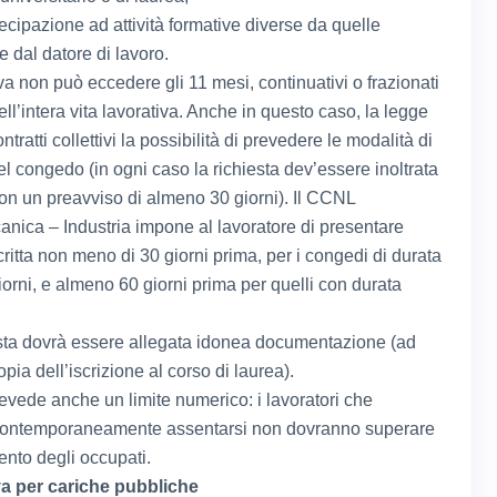
tecipazione ad attività formative diverse da quelle
e dal datore di lavoro.
va non può eccedere gli 11 mesi, continuativi o frazionati
ell’intera vita lavorativa. Anche in questo caso, la legge
ontratti collettivi la possibilità di prevedere le modalità di
el congedo (in ogni caso la richiesta dev’essere inoltrata
con un preavviso di almeno 30 giorni). Il CCNL
nica – Industria impone al lavoratore di presentare
critta non meno di 30 giorni prima, per i congedi di durata
iorni, e almeno 60 giorni prima per quelli con durata
esta dovrà essere allegata idonea documentazione (ad
ia dell’iscrizione al corso di laurea).
evede anche un limite numerico: i lavoratori che
contemporaneamente assentarsi non dovranno superare
ento degli occupati.
va per cariche pubbliche