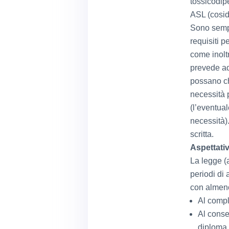
tossicodip
ASL (cosi
Sono sempre
requisiti p
come inolt
prevede ad
possano ch
necessità 
(l’eventua
necessità)
scritta.
Aspettati
La legge (a
periodi di 
con almeno 
Al compl
Al conse
diploma 