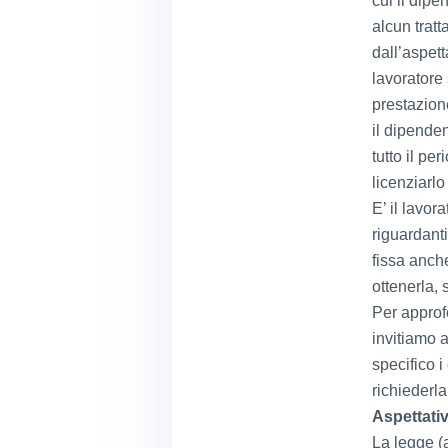
cui il dip
alcun trat
dall’aspett
lavoratore
prestazione
il dipende
tutto il pe
licenziarl
E’ il lavor
riguardanti
fissa anche
ottenerla, 
Per approfo
invitiamo 
specifico i
richiederla
Aspettativ
La legge (a