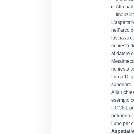
Alla par
finanziat
L’aspettati
nell’arco d
lascia ai c
richiesta d
al datore 
Metalmecca
richiesta s
fino a 10 g
superiore.
Alla richi
esempio cop
Il CCNL pr
potranno 
l’uno per c
Aspettati