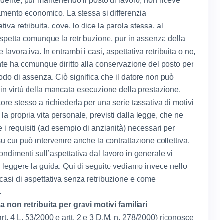
endente, pur mantenendo il posto di lavoro, non riceve
tamento economico. La stessa si differenzia
ativa retribuita, dove, lo dice la parola stessa, al
 spetta comunque la retribuzione, pur in assenza della
 lavorativa. In entrambi i casi, aspettativa retribuita o no,
nte ha comunque diritto alla conservazione del posto per
riodo di assenza. Ciò significa che il datore non può
o in virtù della mancata esecuzione della prestazione.
atore stesso a richiederla per una serie tassativa di motivi
 la propria vita personale, previsti dalla legge, che ne
 i requisiti (ad esempio di anzianità) necessari per
su cui può intervenire anche la contrattazione collettiva.
ndimenti sull’aspettativa dal lavoro in generale vi
a leggere la guida. Qui di seguito vediamo invece nello
 casi di aspettativa senza retribuzione e come
.
a non retribuita per gravi motivi familiari
rt. 4 L. 53/2000 e artt. 2 e 3 D.M. n. 278/2000) riconosce