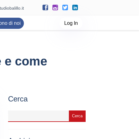
udiobalillo.it
ono di noi
Log In
’è e come
Cerca