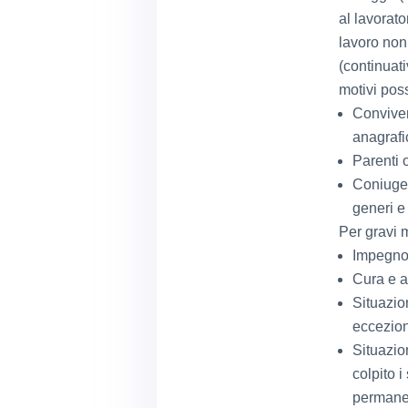
al lavorato
lavoro non 
(continuati
motivi pos
Conviven
anagrafi
Parenti o
Coniuge (
generi e 
Per gravi m
Impegno 
Cura e a
Situazio
eccezion
Situazio
colpito 
permanen