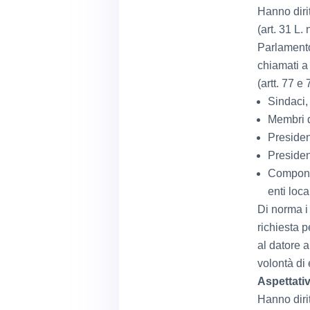
Hanno dirit
(art. 31 L.
Parlamento
chiamati a 
(artt. 77 e
Sindaci, 
Membri d
President
Presiden
Componen
enti loc
Di norma i 
richiesta p
al datore 
volontà di 
Aspettativ
Hanno dirit