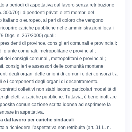
to a periodi di aspettativa dal lavoro senza retribuzione
 n. 300/70) i dipendenti privati eletti membri del
 italiano o europeo, al pari di coloro che vengono
ricoprire cariche pubbliche nelle amministrazioni locali
 79 Dlgs. n. 267/2000) quali:
presidenti di province, consiglieri comunali e provinciali;
i giunte comunali, metropolitane e provinciali;
i dei consigli comunali, metropolitani e provinciali;
ti, consiglieri e assessori delle comunità montane;
ti degli organi delle unioni di comuni e dei consorzi tra
ali e i componenti degli organi di decentramento.
contratti collettivi non stabiliscono particolari modalità di
er gli eletti a cariche pubbliche. Tuttavia, è bene inoltrare
apposita comunicazione scritta idonea ad esprimere la
entrare in aspettativa.
a dal lavoro per cariche sindacali
to a richiedere l’aspettativa non retribuita (art. 31 L. n.