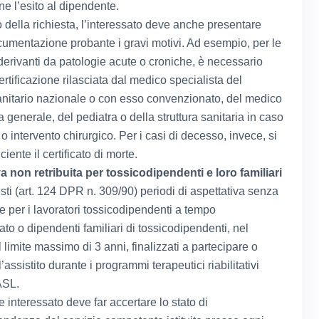
e l’esito al dipendente.
 della richiesta, l’interessato deve anche presentare
umentazione probante i gravi motivi. Ad esempio, per le
 derivanti da patologie acute o croniche, è necessario
certificazione rilasciata dal medico specialista del
anitario nazionale o con esso convenzionato, del medico
 generale, del pediatra o della struttura sanitaria in caso
 o intervento chirurgico. Per i casi di decesso, invece, si
iciente il certificato di morte.
a non retribuita per tossicodipendenti e loro familiari
sti (art. 124 DPR n. 309/90) periodi di aspettativa senza
e per i lavoratori tossicodipendenti a tempo
to o dipendenti familiari di tossicodipendenti, nel
l limite massimo di 3 anni, finalizzati a partecipare o
l’assistito durante i programmi terapeutici riabilitativi
ASL.
re interessato deve far accertare lo stato di