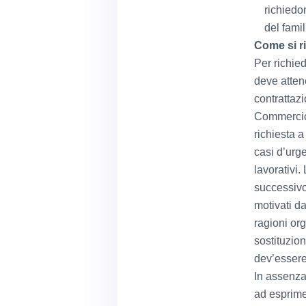
richiedo
del famil
Come si ri
Per richied
deve atten
contrattaz
Commercio 
richiesta 
casi d’urg
lavorativi.
successivo
motivati da
ragioni or
sostituzion
dev’essere
In assenza
ad esprimer