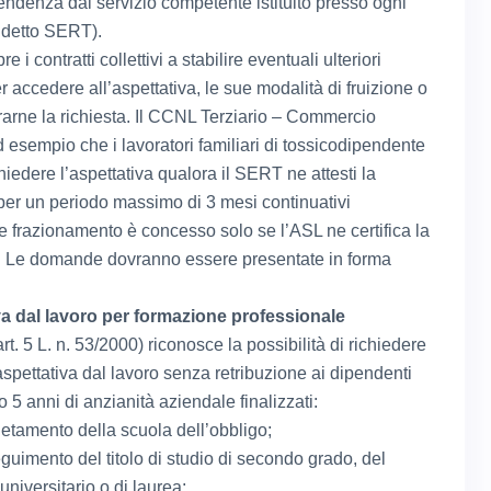
endenza dal servizio competente istituito presso ogni
ddetto SERT).
 i contratti collettivi a stabilire eventuali ulteriori
er accedere all’aspettativa, le sue modalità di fruizione o
rarne la richiesta. Il CCNL Terziario – Commercio
 esempio che i lavoratori familiari di tossicodipendente
iedere l’aspettativa qualora il SERT ne attesti la
per un periodo massimo di 3 mesi continuativi
le frazionamento è concesso solo se l’ASL ne certifica la
. Le domande dovranno essere presentate in forma
va dal lavoro per formazione professionale
rt. 5 L. n. 53/2000) riconosce la possibilità di richiedere
aspettativa dal lavoro senza retribuzione ai dipendenti
5 anni di anzianità aziendale finalizzati:
etamento della scuola dell’obbligo;
guimento del titolo di studio di secondo grado, del
universitario o di laurea;