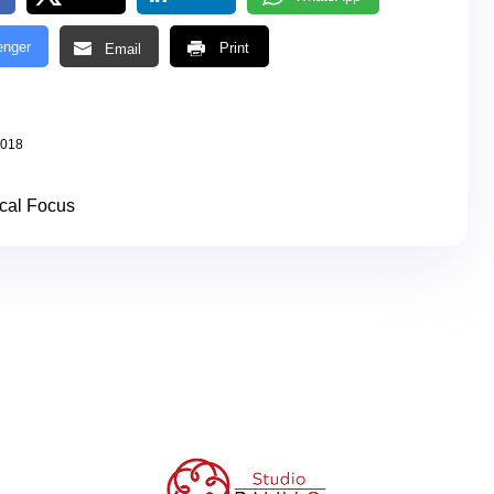
nger
Print
Email
2018
cal Focus