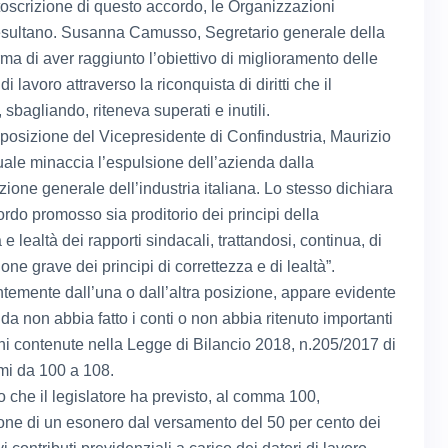
toscrizione di questo accordo, le Organizzazioni
esultano. Susanna Camusso, Segretario generale della
ma di aver raggiunto l’obiettivo di miglioramento delle
di lavoro attraverso la riconquista di diritti che il
, sbagliando, riteneva superati e inutili.
 posizione del Vicepresidente di Confindustria, Maurizio
quale minaccia l’espulsione dell’azienda dalla
ione generale dell’industria italiana. Lo stesso dichiara
ordo promosso sia proditorio dei principi della
 e lealtà dei rapporti sindacali, trattandosi, continua, di
one grave dei principi di correttezza e di lealtà”.
temente dall’una o dall’altra posizione, appare evidente
da non abbia fatto i conti o non abbia ritenuto importanti
oni contenute nella Legge di Bilancio 2018, n.205/2017 di
mi da 100 a 108.
 che il legislatore ha previsto, al comma 100,
ione di un esonero dal versamento del 50 per cento dei