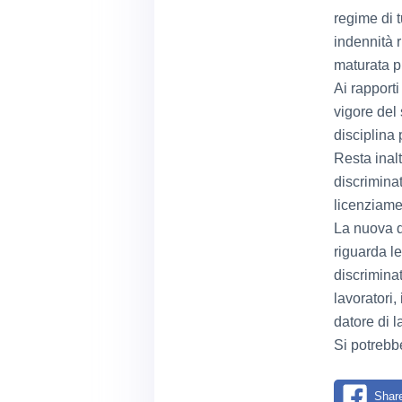
regime di t
indennità r
maturata 
Ai rapporti
vigore del 
disciplina
Resta inalt
discriminat
licenziamen
La nuova d
riguarda le
discriminat
lavoratori
datore di l
Si potrebbe
Shar