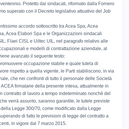
 ventennio. Protetto dai sindacati, riformato dalla Fornero
mo superato con il Decreto legislativo attuativo del Job
entissimo accordo sottoscritto tra Acea Spa, Acea
a, Acea Elabori Spa e le Organizzazioni sindacali
L, Flaei CISL e Uiltec UIL, nel paragrafo relativo alle
ccupazionali e modelli di contrattazione aziendale, al
viene avanzato il seguente testo:
i promuovere occupazione stabile e quale tutela di
ore rispetto a quella vigente, le Parti stabiliscono, in via
le, che nei confronti di tutto il personale delle Società
 ACEA firmatarie della presente intesa, attualmente in
on contratto di lavoro a tempo indeterminato nonché del
che verrà assunto, saranno garantite, le tutele previste
18 della Legge 300/70, come modificato dalla Legge
uperando di fatto le previsioni di legge del contratto a
centi, in vigore dal 7 marzo 2015.