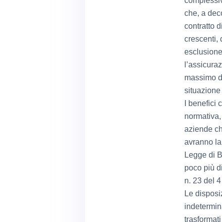
complessivi
che, a dec
contratto 
crescenti, 
esclusione 
l’assicuraz
massimo di
situazione
I benefici 
normativa, 
aziende ch
avranno la
Legge di B
poco più di
n. 23 del 
Le disposiz
indetermina
trasformati