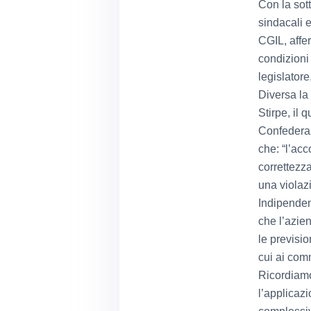
Con la sot
sindacali 
CGIL, affer
condizioni 
legislatore
Diversa la
Stirpe, il 
Confederaz
che: “l’acc
correttezza
una violazi
Indipenden
che l’azien
le previsi
cui ai com
Ricordiamo
l’applicaz