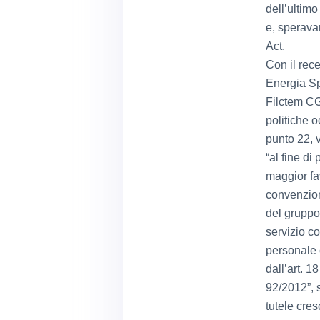
dell’ultimo
e, sperava
Act.
Con il rec
Energia Sp
Filctem CGI
politiche o
punto 22, 
“al fine d
maggior fav
convenziona
del gruppo
servizio c
personale 
dall’art. 
92/2012”, s
tutele cres