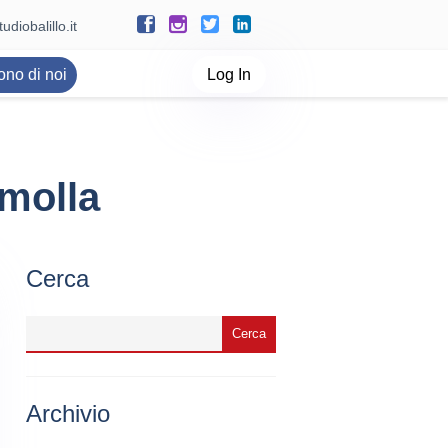
udiobalillo.it
ono di noi
Log In
 molla
Cerca
Archivio