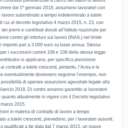
 contributi previdenziali a carico dei datori di lavoro,
orrere dal 1º gennaio 2018, assumono lavoratori con
di lavoro subordinato a tempo indeterminato a tutele
di cui al decreto legislativo 4 marzo 2015, n. 23, con
dei premi e contributi dovuti all’Istituto nazionale per
ione contro gli infortuni sul lavoro (INAIL) nel limite
 importo pari a 3.000 euro su base annua. Stessa
 per i successivi commi 106 e 108 della stessa legge.
contributivi si applicano, per specifica previsione
ai contratti a tutele crescenti, pertanto, l’Acea e le
e eventualmente dovessero seguirne l’esempio, non
 possibilità di operare assunzioni agevolate legate alla
ilancio 2018. Di contro avranno garantito ai lavoratori
 quanto attualmente in vigore con il Decreto legislativo
4 marzo 2015.
ioni in materia di contratto di lavoro a tempo
to a tutele crescenti, prevedono, per i lavoratori assunti,
 o qualificati a far data dal 7 marzo 2015, un nuovo