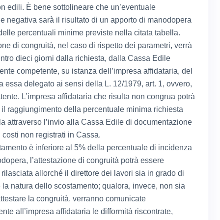
on edili. È bene sottolineare che un’eventuale
ne negativa sarà il risultato di un apporto di manodopera
 delle percentuali minime previste nella citata tabella.
one di congruità, nel caso di rispetto dei parametri, verrà
entro dieci giorni dalla richiesta, dalla Cassa Edile
mente competente, su istanza dell’impresa affidataria, del
 essa delegato ai sensi della L. 12/1979, art. 1, ovvero,
tente. L’impresa affidataria che risulta non congrua potrà
 il raggiungimento della percentuale minima richiesta
lla attraverso l’invio alla Cassa Edile di documentazione
i costi non registrati in Cassa.
tamento è inferiore al 5% della percentuale di incidenza
dopera, l’attestazione di congruità potrà essere
lasciata allorché il direttore dei lavori sia in grado di
e la natura dello scostamento; qualora, invece, non sia
attestare la congruità, verranno comunicate
nte all’impresa affidataria le difformità riscontrate,