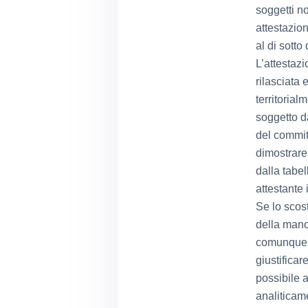
soggetti n
attestazio
al di sotto
L’attestazi
rilasciata 
territorial
soggetto da
del commit
dimostrare
dalla tabe
attestante 
Se lo scos
della mano
comunque ri
giustificar
possibile 
analiticame