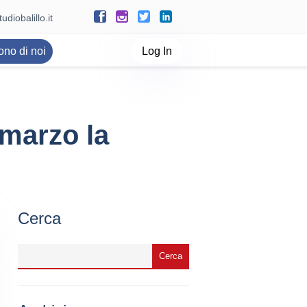
udiobalillo.it
ono di noi
Log In
 marzo la
Cerca