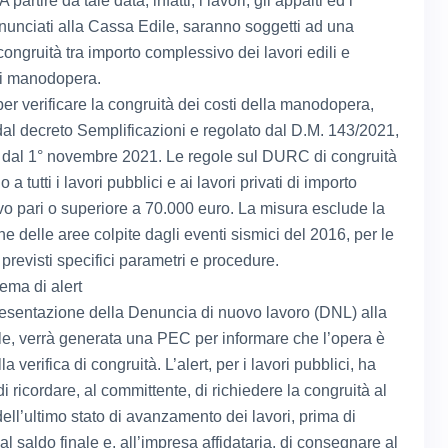
A partire da tale data, infatti, i lavori, gli appalti ed i
enunciati alla Cassa Edile, saranno soggetti ad una
 congruità tra importo complessivo dei lavori edili e
di manodopera.
per verificare la congruità dei costi della manodopera,
 dal decreto Semplificazioni e regolato dal D.M. 143/2021,
e dal 1° novembre 2021. Le regole sul DURC di congruità
 a tutti i lavori pubblici e ai lavori privati di importo
o pari o superiore a 70.000 euro. La misura esclude la
ne delle aree colpite dagli eventi sismici del 2016, per le
previsti specifici parametri e procedure.
ema di alert
esentazione della Denuncia di nuovo lavoro (DNL) alla
e, verrà generata una PEC per informare che l’opera è
la verifica di congruità. L’alert, per i lavori pubblici, ha
 di ricordare, al committente, di richiedere la congruità al
ll’ultimo stato di avanzamento dei lavori, prima di
l saldo finale e, all’impresa affidataria, di consegnare al