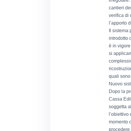
irregolare. 
cantieri d
verifica di
l’apporto 
Il sistema 
introdotto
è in vigor
si applicano
complessiv
ricostruzio
quali sono 
Nuovo sist
Dopo la pr
Cassa Edil
soggetta al
l’obiettivo
momento de
procedere a