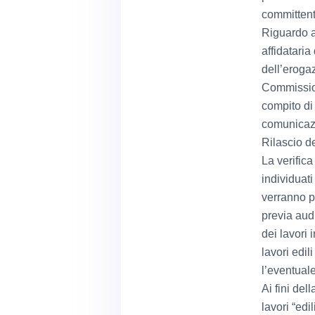
committent
Riguardo ai
affidataria
dell’eroga
Commission
compito di 
comunicazi
Rilascio d
La verifica
individuat
verranno p
previa audi
dei lavori 
lavori edil
l’eventuale
Ai fini del
lavori “ed