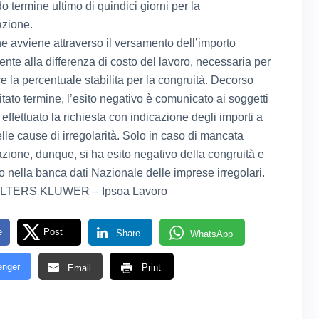
 termine ultimo di quindici giorni per la
azione.
ne avviene attraverso il versamento dell’importo
nte alla differenza di costo del lavoro, necessaria per
e la percentuale stabilita per la congruità. Decorso
 citato termine, l’esito negativo è comunicato ai soggetti
ffettuato la richiesta con indicazione degli importi a
lle cause di irregolarità. Solo in caso di mancata
azione, dunque, si ha esito negativo della congruità e
o nella banca dati Nazionale delle imprese irregolari.
OLTERS KLUWER – Ipsoa Lavoro
e
Post
Share
WhatsApp
nger
Print
Email