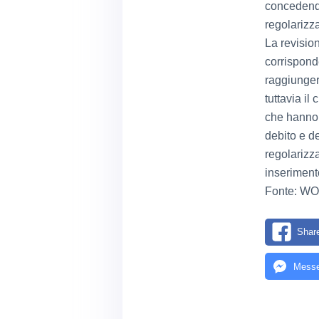
concedendo
regolarizz
La revisio
corrisponde
raggiunger
tuttavia il
che hanno e
debito e de
regolarizz
inseriment
Fonte: W
Shar
Messe