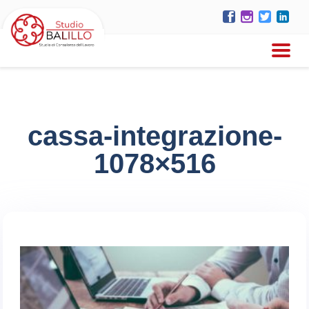
cassa-integrazione-
1078×516