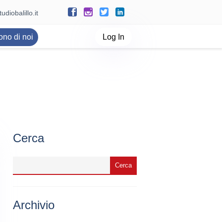
udiobalillo.it
ono di noi
Log In
Cerca
Archivio